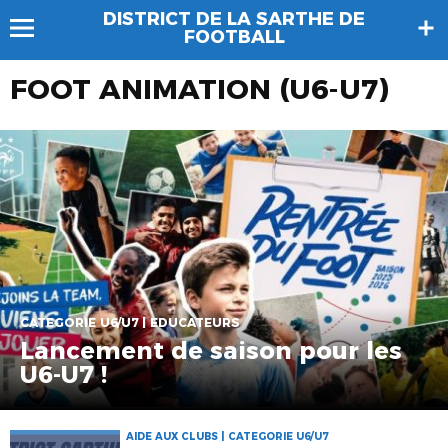
DISTRICT DE LA SARTHE DE
FOOTBALL
FOOT ANIMATION (U6-U7)
CATEGORIE U6/U7 | EDUCATEURS
Lancement de saison pour les
U6-U7 !
AIDE AUX CLUBS | CATEGORIE U6/U7