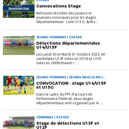
STAGES
Convocations Stage
Retrouvez les listes des joueurs et
joueuses convoqués pour les stages
départementaux : Liste U13 G :&nbs...
JEUNES FEMININES | STAGES
Détections départementales
U14/U15F
Les Lundi 30 et Mardi 31 Octobre 2023, 60
candidates U14F (nées en 2010) et U15F
(nées en 2009) étaient r...
JEUNES FEMININES | JEUNES MASCULINS |
STAGES
CONVOCATION : stage U14/U15F
et U15G
Dans le cadre du PPF (Parcours de
Performance Fédéral), deux stages
départementaux sont organisés par le ...
FÉMININES | STAGES
Stage de détections U13F et
U12F