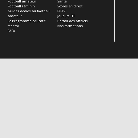
Football amateur
Santé
Football Féminin
Scores en direct
Guides dédiés au football
FFFTV
amateur
Joueurs FFF
Le Programme éducatif
Portail des officiels
fédéral
Nos formations
FAFA