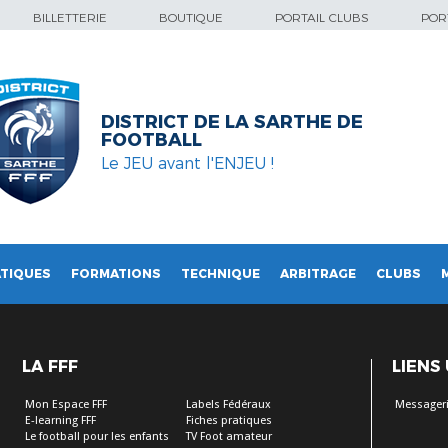
BILLETTERIE
BOUTIQUE
PORTAIL CLUBS
PORT
DISTRICT DE LA SARTHE DE
FOOTBALL
Le JEU avant l'ENJEU !
TIQUES
FORMATIONS
TECHNIQUE
ARBITRAGE
CLUBS
LA FFF
LIENS
Mon Espace FFF
Labels Fédéraux
Messageri
E-learning FFF
Fiches pratiques
Le football pour les enfants
TV Foot amateur