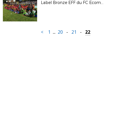
Label Bronze EFF du FC Ecommoy
<
1
...
20
-
21
-
22