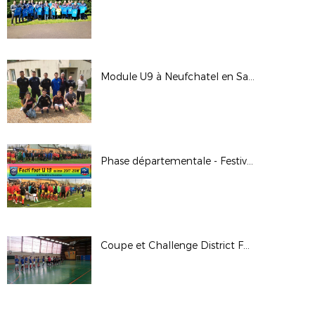
Module U9 à Neufchatel en Saosnois
Phase départementale - Festival Foot U13G et U13F
Coupe et Challenge District Futsal