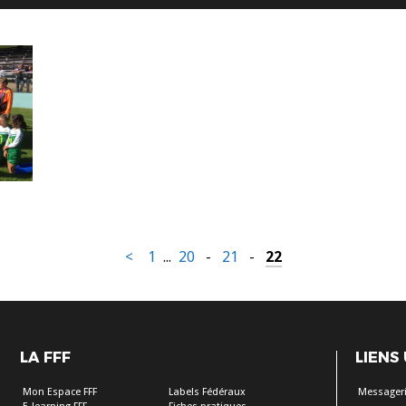
<
1
...
20
-
21
-
22
LA FFF
LIENS
Mon Espace FFF
Labels Fédéraux
Messageri