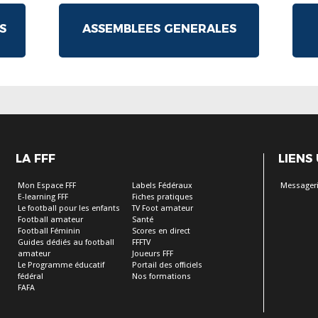
S
ASSEMBLEES GENERALES
LA FFF
LIENS
Mon Espace FFF
Labels Fédéraux
Messageri
E-learning FFF
Fiches pratiques
Le football pour les enfants
TV Foot amateur
Football amateur
Santé
Football Féminin
Scores en direct
Guides dédiés au football
FFFTV
amateur
Joueurs FFF
Le Programme éducatif
Portail des officiels
fédéral
Nos formations
FAFA