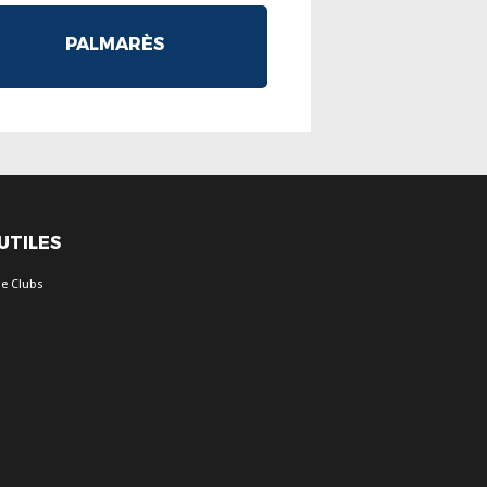
PALMARÈS
 UTILES
e Clubs