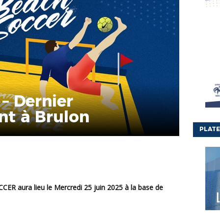
– Dernier
t à Brulon
PLATE