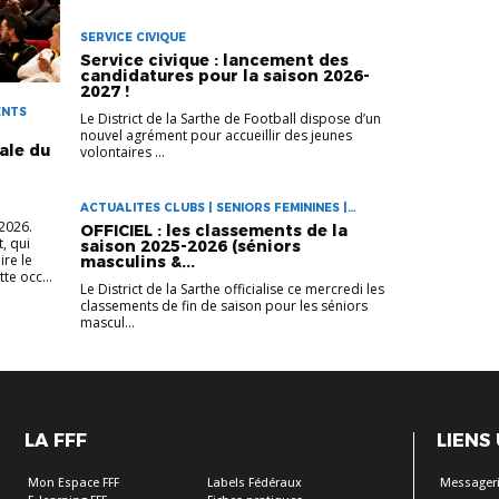
SERVICE CIVIQUE
Service civique : lancement des
candidatures pour la saison 2026-
2027 !
ENTS
Le District de la Sarthe de Football dispose d’un
nouvel agrément pour accueillir des jeunes
ale du
volontaires ...
ACTUALITES CLUBS | SENIORS FEMININES |
SENIORS MASCULINS
 2026.
OFFICIEL : les classements de la
, qui
saison 2025-2026 (séniors
ire le
masculins &...
tte occ...
Le District de la Sarthe officialise ce mercredi les
classements de fin de saison pour les séniors
mascul...
LA FFF
LIENS
Mon Espace FFF
Labels Fédéraux
Messageri