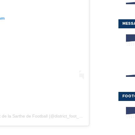
ram
MESSA
FOOT
 de la Sarthe de Football (@district_foot_72)