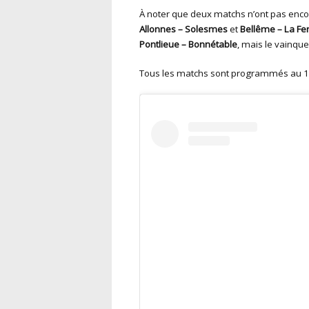
À noter que deux matchs n’ont pas enco
Allonnes – Solesmes
et
Bellême – La Fe
Pontlieue – Bonnétable
, mais le vainqu
Tous les matchs sont programmés au 18