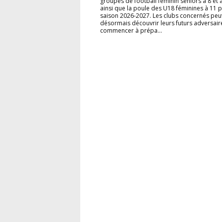
groupes de football féminin séniors à 8 et 
ainsi que la poule des U18 féminines à 11 p
saison 2026-2027. Les clubs concernés peu
désormais découvrir leurs futurs adversair
commencer à prépa...