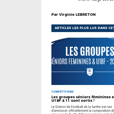
Par
Virginie
LEBRETON
ARTICLES LES PLUS LUS DANS CE
COMPÉTITIONS
Les groupes séniors féminines e
U18F à 11 sont sortis !
Le District de Football de la Sarthe est ravi
d’annoncer officiellement la composition d