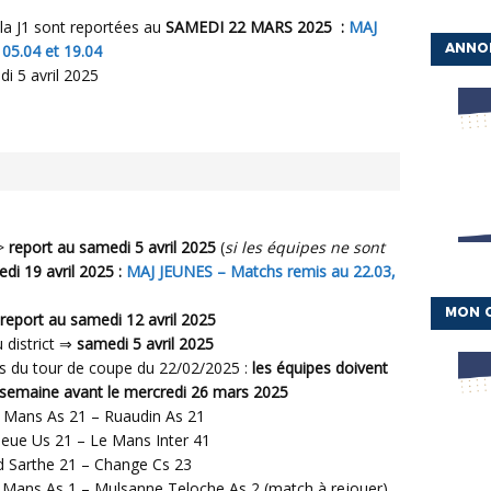
la J1 sont reportées au
SAMEDI 22 MARS 2025 :
MAJ
ANNO
05.04 et 19.04
i 5 avril 2025
=>
report au samedi 5 avril 2025
(
si les équipes ne sont
di 19 avril 2025 :
MAJ JEUNES – Matchs remis au 22.03,
MON 
report au samedi 12 avril 2025
 district ⇒
samedi 5 avril 2025
s du tour de coupe du 22/02/2025 :
les équipes doivent
 semaine avant le mercredi 26 mars 2025
 Mans As 21 – Ruaudin As 21
ieue Us 21 – Le Mans Inter 41
d Sarthe 21 – Change Cs 23
 Mans As 1 – Mulsanne Teloche As 2 (match à rejouer)