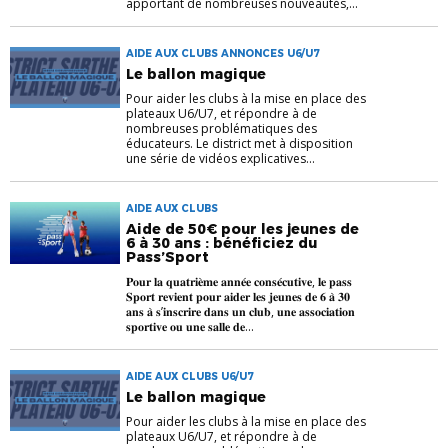
apportant de nombreuses nouveautés,...
AIDE AUX CLUBS ANNONCES U6/U7
Le ballon magique
Pour aider les clubs à la mise en place des
plateaux U6/U7, et répondre à de
nombreuses problématiques des
éducateurs. Le district met à disposition
une série de vidéos explicatives...
AIDE AUX CLUBS
Aide de 50€ pour les jeunes de
6 à 30 ans : bénéficiez du
Pass’Sport
𝐏𝐨𝐮𝐫 𝐥𝐚 𝐪𝐮𝐚𝐭𝐫𝐢𝐞̀𝐦𝐞 𝐚𝐧𝐧𝐞́𝐞 𝐜𝐨𝐧𝐬𝐞́𝐜𝐮𝐭𝐢𝐯𝐞, 𝐥𝐞 𝐩𝐚𝐬𝐬
𝐒𝐩𝐨𝐫𝐭 𝐫𝐞𝐯𝐢𝐞𝐧𝐭 𝐩𝐨𝐮𝐫 𝐚𝐢𝐝𝐞𝐫 𝐥𝐞𝐬 𝐣𝐞𝐮𝐧𝐞𝐬 𝐝𝐞 𝟔 𝐚̀ 𝟑𝟎
𝐚𝐧𝐬 𝐚̀ 𝐬’𝐢𝐧𝐬𝐜𝐫𝐢𝐫𝐞 𝐝𝐚𝐧𝐬 𝐮𝐧 𝐜𝐥𝐮𝐛, 𝐮𝐧𝐞 𝐚𝐬𝐬𝐨𝐜𝐢𝐚𝐭𝐢𝐨𝐧
𝐬𝐩𝐨𝐫𝐭𝐢𝐯𝐞 𝐨𝐮 𝐮𝐧𝐞 𝐬𝐚𝐥𝐥𝐞 𝐝𝐞...
AIDE AUX CLUBS U6/U7
Le ballon magique
Pour aider les clubs à la mise en place des
plateaux U6/U7, et répondre à de