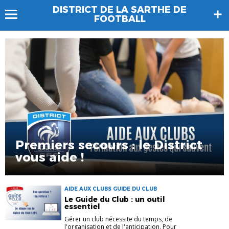
DISTRICT DE LA SARTHE DE
FOOTBALL
Premiers secours : le District
vous aide !
AIDE AUX CLUBS GUIDE DU CLUB
Le Guide du Club : un outil
essentiel
Gérer un club nécessite du temps, de
l'organisation et de l'anticipation. Pour