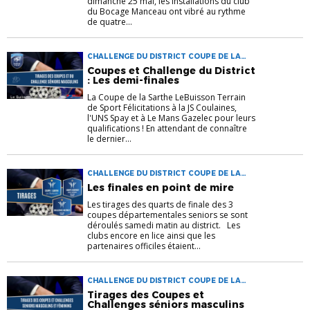
dimanche 25 mai, les installations du club
du Bocage Manceau ont vibré au rythme
de quatre...
CHALLENGE DU DISTRICT COUPE DE LA
SARTHE COUPE DU DISTRICT
Coupes et Challenge du District
: Les demi-finales
La Coupe de la Sarthe LeBuisson Terrain
de Sport Félicitations à la JS Coulaines,
l'UNS Spay et à Le Mans Gazelec pour leurs
qualifications ! En attendant de connaître
le dernier...
CHALLENGE DU DISTRICT COUPE DE LA
SARTHE COUPE DU DISTRICT
Les finales en point de mire
Les tirages des quarts de finale des 3
coupes départementales seniors se sont
déroulés samedi matin au district. Les
clubs encore en lice ainsi que les
partenaires officiles étaient...
CHALLENGE DU DISTRICT COUPE DE LA
SARTHE COUPE DU DISTRICT COUPE
Tirages des Coupes et
SENIORS
Challenges séniors masculins