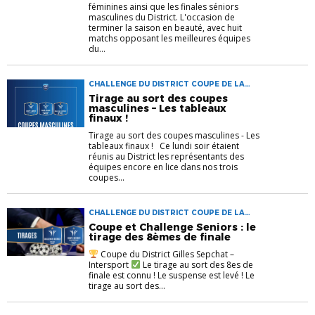
féminines ainsi que les finales séniors
masculines du District. L'occasion de
terminer la saison en beauté, avec huit
matchs opposant les meilleures équipes
du...
CHALLENGE DU DISTRICT COUPE DE LA
SARTHE COUPE DU DISTRICT TIRAGE
Tirage au sort des coupes
masculines – Les tableaux
finaux !
Tirage au sort des coupes masculines - Les
tableaux finaux ! Ce lundi soir étaient
réunis au District les représentants des
équipes encore en lice dans nos trois
coupes...
CHALLENGE DU DISTRICT COUPE DE LA
SARTHE COUPE DU DISTRICT TIRAGE
Coupe et Challenge Seniors : le
tirage des 8èmes de finale
Coupe du District Gilles Sepchat –
Intersport
Le tirage au sort des 8es de
finale est connu ! Le suspense est levé ! Le
tirage au sort des...