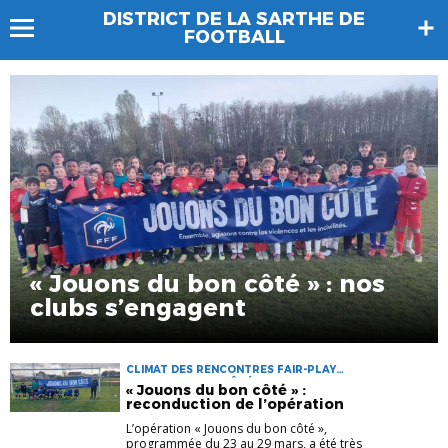
DISTRICT DE LA SARTHE DE
FOOTBALL
« Jouons du bon côté » : nos
clubs s’engagent
CLIMAT DES RENCONTRES FAIR-PLAY
JOUONS DU BON CÔTÉ
« Jouons du bon côté » :
reconduction de l’opération
L’opération « Jouons du bon côté »,
programmée du 23 au 29 mars, a été très