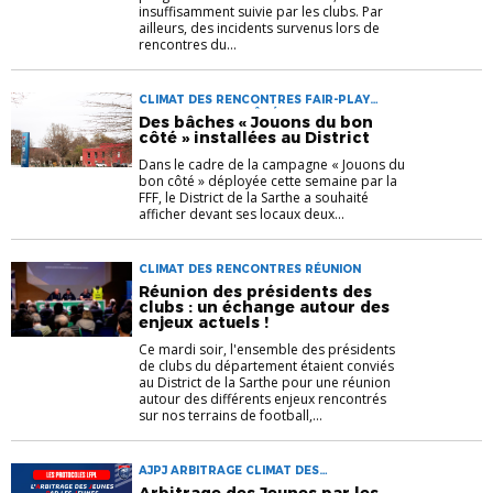
insuffisamment suivie par les clubs. Par
ailleurs, des incidents survenus lors de
rencontres du...
CLIMAT DES RENCONTRES FAIR-PLAY
JOUONS DU BON CÔTÉ
Des bâches « Jouons du bon
côté » installées au District
Dans le cadre de la campagne « Jouons du
bon côté » déployée cette semaine par la
FFF, le District de la Sarthe a souhaité
afficher devant ses locaux deux...
CLIMAT DES RENCONTRES RÉUNION
Réunion des présidents des
clubs : un échange autour des
enjeux actuels !
Ce mardi soir, l'ensemble des présidents
de clubs du département étaient conviés
au District de la Sarthe pour une réunion
autour des différents enjeux rencontrés
sur nos terrains de football,...
AJPJ ARBITRAGE CLIMAT DES
RENCONTRES
Arbitrage des Jeunes par les