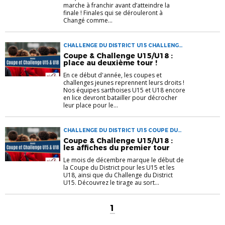
marche à franchir avant d’atteindre la
finale ! Finales qui se dérouleront à
Changé comme...
CHALLENGE DU DISTRICT U15 CHALLENGE
DU DISTRICT U18 COUPE DU DISTRICT U15
Coupe & Challenge U15/U18 :
COUPE DU DISTRICT U18 COUPES JEUNES
place au deuxième tour !
En ce début d'année, les coupes et
challenges jeunes reprennent leurs droits !
Nos équipes sarthoises U15 et U18 encore
en lice devront batailler pour décrocher
leur place pour le...
CHALLENGE DU DISTRICT U15 COUPE DU
DISTRICT U15 COUPE DU DISTRICT U18
Coupe & Challenge U15/U18 :
COUPES JEUNES
les affiches du premier tour
Le mois de décembre marque le début de
la Coupe du District pour les U15 et les
U18, ainsi que du Challenge du District
U15. Découvrez le tirage au sort...
1