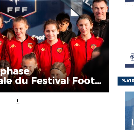
 phase
le du Festival Foot
PLATE
1