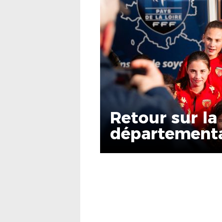
Retour sur la
départementa
U13 !